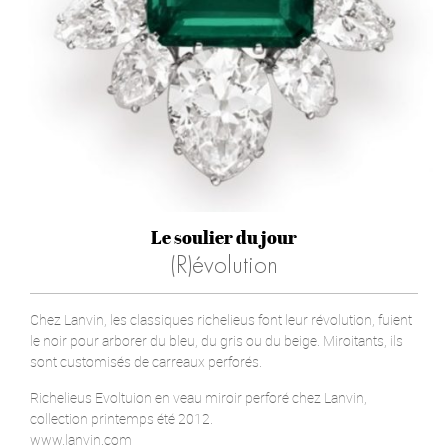
Le soulier du jour
(R)évolution
Chez Lanvin, les classiques richelieus font leur révolution, fuient
le noir pour arborer du bleu, du gris ou du beige. Miroitants, ils
sont customisés de carreaux perforés.
Richelieus Evoltuion en veau miroir perforé chez Lanvin,
collection printemps été 2012.
www.lanvin.com