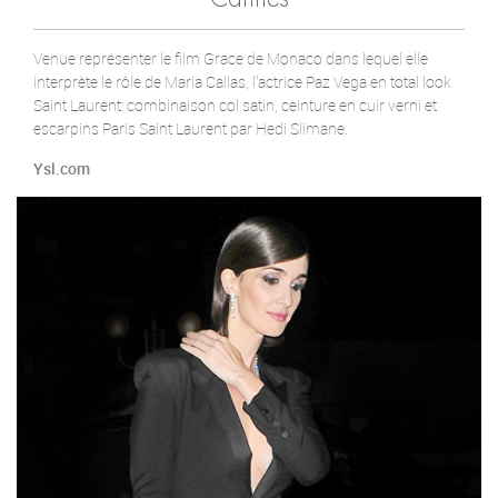
Venue représenter le film Grace de Monaco dans lequel elle
interprète le rôle de Maria Callas, l'actrice Paz Vega en total look
Saint Laurent: combinaison col satin, ceinture en cuir verni et
escarpins Paris Saint Laurent par Hedi Slimane.
Ysl.com