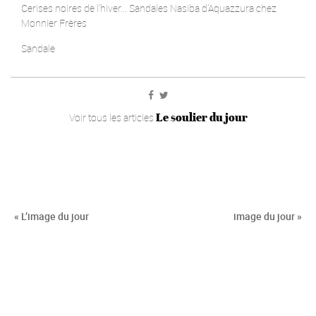
Cerises noires de l'hiver... Sandales Nasiba d'Aquazzura chez
Monnier Frères
Sandale
Le soulier du jour
Voir tous les articles
« L’image du jour
image du jour »