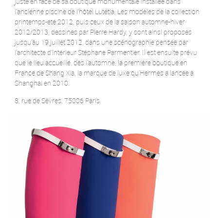
juste en face de sa boutique monumentale installée dans
l’ancienne piscine de l’hôtel Lutétia. Les modèles de la collection
printemps-été 2012, puis ceux de la saison automne-hiver
2012/2013, dessinés par Pierre Hardy, y sont ainsi proposés
jusqu’au 19 juillet 2012, dans une scénographie pensée par
l’architecte d’intérieur Stéphane Parmentier. Il est ensuite prévu
que le lieu accueille, dès l’automne, la première boutique en
France de Shang Xia, la marque de luxe qu'Hermès a lancée à
Shanghai en 2010.
8, rue de Sèvres, 75006 Paris.