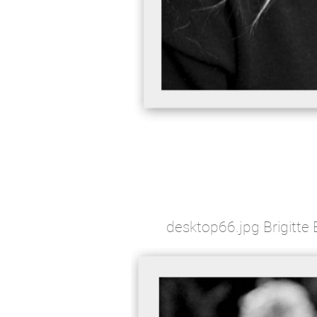
desktop66.jpg Brigitte 