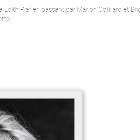
Edith Piaf en passant par Marion Cotillard et Bri
etto.