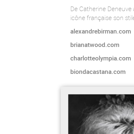
De Catherine Deneuve à 
icône française son stil
alexandrebirman.com
brianatwood.com
charlotteolympia.com
biondacastana.com