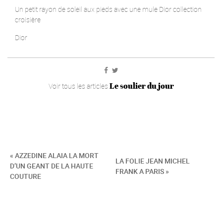
Un petit rayon de soleil aux pieds avec une mule Dior collection
croisière
Dior
Le soulier du jour
Voir tous les articles
« AZZEDINE ALAIA LA MORT
LA FOLIE JEAN MICHEL
D’UN GEANT DE LA HAUTE
FRANK A PARIS »
COUTURE