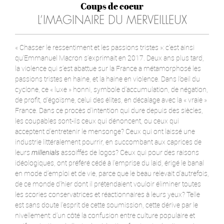
Coups de coeur
L’IMAGINAIRE DU MERVEILLEUX
« Chasser le ressentiment et les passions tristes »: c’est ainsi
qu’Emmanuel Macron s’exprimait en 2017. Deux ans plus tard,
la violence qui s’est abattue sur la France a métamorphosé les
passions tristes en haine, et la haine en violence. Dans l’oeil du
cyclone, ce « luxe » honni, symbole d’accumulation, de négation,
de profit, d’égoïsme, celui des élites, en décalage avec la « vraie »
France. Dans ce procès d’intention qui dure depuis des siècles,
les coupables sont-ils ceux qui dénoncent, ou ceux qui
acceptent d’entretenir le mensonge? Ceux qui ont laissé une
industrie littéralement pourrir, en succombant aux caprices de
leurs
millenials
assoiffés de logos? Ceux qui pour des raisons
idéologiques, ont préféré cédé à l’emprise du laid, érigé le banal
en mode d’emploi et de vie, parce que le beau relevait d’autrefois,
de ce monde d’hier dont il prétendaient vouloir éliminer toutes
les scories conservatrices et réactionnaires à leurs yeux? Telle
est sans doute l’esprit de cette soumission, cette dérive par le
nivellement: d’un côté la confusion entre culture populaire et