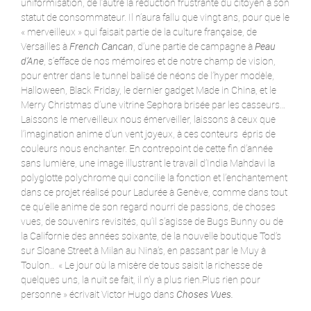
uniformisation, de l’autre la réduction frustrante du citoyen à son
statut de consommateur. Il n’aura fallu que vingt ans, pour que le
« merveilleux » qui faisait partie de la culture française, de
Versailles à
French Cancan
, d’une partie de campagne à
Peau
d’Ane
, s’efface de nos mémoires et de notre champ de vision,
pour entrer dans le tunnel balisé de néons de l’hyper modèle,
Halloween, Black Friday, le dernier gadget Made in China, et le
Merry Christmas d’une vitrine Sephora brisée par les casseurs…
Laissons le merveilleux nous émerveiller, laissons à ceux que
l’imagination anime d’un vent joyeux, à ces conteurs épris de
couleurs nous enchanter. En contrepoint de cette fin d’année
sans lumière, une image illustrant le travail d’India Mahdavi la
polyglotte polychrome qui concilie la fonction et l’enchantement
dans ce projet réalisé pour Ladurée à Genève, comme dans tout
ce qu’elle anime de son regard nourri de passions, de choses
vues, de souvenirs revisités, qu’il s’agisse de Bugs Bunny ou de
la Californie des années soixante, de la nouvelle boutique Tod’s
sur Sloane Street à Milan au Nina’s, en passant par le Muy à
Toulon.. « Le jour où la misère de tous saisit la richesse de
quelques uns, la nuit se fait, il n’y a plus rien.Plus rien pour
personne » écrivait Victor Hugo dans
Choses Vues.