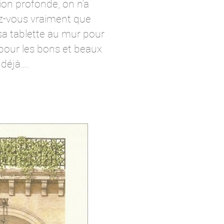
ion profonde, on n’a
yez-vous vraiment que
sa tablette au mur pour
e pour les bons et beaux
 déjà….