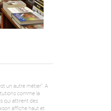
st un autre métier". A
stitutions comme la
s qui attirent des
ison affiche haut et