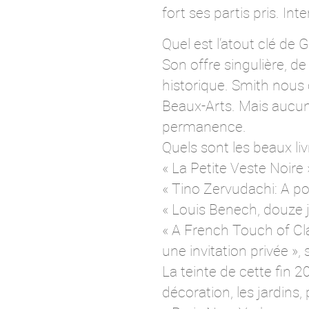
fort ses partis pris. Int
Quel est l’atout clé de 
Son offre singulière, de 
historique. Smith nous c
Beaux-Arts. Mais aucun
permanence.
Quels sont les beaux li
« La Petite Veste Noire 
« Tino Zervudachi: A por
« Louis Benech, douze j
« A French Touch of Cla
une invitation privée », s
La teinte de cette fin 2
décoration, les jardins,