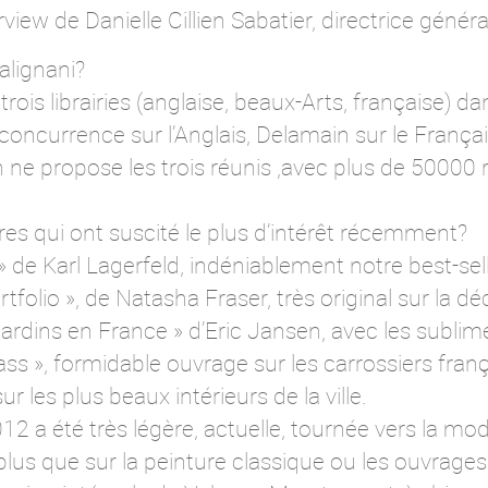
erview de Danielle Cillien Sabatier, directrice génér
Galignani?
trois librairies (anglaise, beaux-Arts, française) da
oncurrence sur l’Anglais, Delamain sur le Français
 ne propose les trois réunis ,avec plus de 50000 
vres qui ont suscité le plus d’intérêt récemment?
» de Karl Lagerfeld, indéniablement notre best-sell
tfolio », de Natasha Fraser, très original sur la dé
ardins en France » d’Eric Jansen, avec les sublim
ss », formidable ouvrage sur les carrossiers franç
ur les plus beaux intérieurs de la ville.
012 a été très légère, actuelle, tournée vers la mode
 plus que sur la peinture classique ou les ouvrage