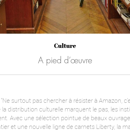
Culture
A pied d’œuvre
: "Ne surtout pas chercher à résister à Amazon, c’e
 la distribution culturelle marquent le pas, les in
stent. Avec une sélection pointue de beaux ouvrage
r et une nouvelle ligne de carnets Liberty, la ma