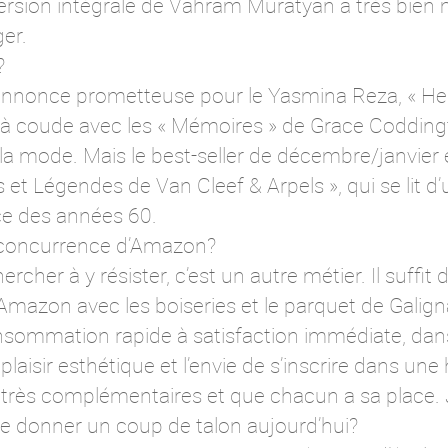
ersion intégrale de Vahram Muratyan a très bien 
ger.
?
s’annonce prometteuse pour le Yasmina Reza, « He
e à coude avec les « Mémoires » de Grace Codding
 la mode. Mais le best-seller de décembre/janvier e
s et Légendes de Van Cleef & Arpels », qui se lit 
ce des années 60.
 concurrence d’Amazon?
ercher à y résister, c’est un autre métier. Il suffi
Amazon avec les boiseries et le parquet de Galign
sommation rapide à satisfaction immédiate, dans 
 plaisir esthétique et l’envie de s’inscrire dans une
très complémentaires et que chacun a sa place. 
de donner un coup de talon aujourd’hui?