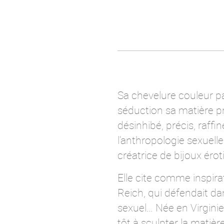
Sa chevelure couleur pas
séduction sa matière pr
désinhibé, précis, raffi
l’anthropologie sexuelle
créatrice de bijoux érot
Elle cite comme inspir
Reich, qui défendait da
sexuel… Née en Virgini
tôt à sculpter la matiè