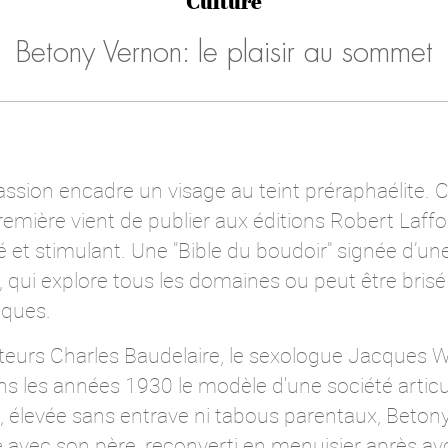
Culture
Betony Vernon: le plaisir au sommet
sion encadre un visage au teint préraphaélite. Cel
emière vient de publier aux éditions Robert Laffo
né et stimulant. Une "Bible du boudoir" signée d’un
, qui explore tous les domaines ou peut être brisé l
iques.
ateurs Charles Baudelaire, le sexologue Jacques 
ns les années 1930 le modèle d'une société articu
e, élevée sans entrave ni tabous parentaux, Beto
re avec son père, reconverti en menuisier après avo