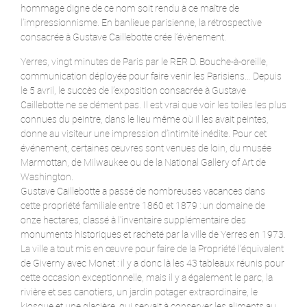
hommage digne de ce nom soit rendu à ce maître de
l’impressionnisme. En banlieue parisienne, la rétrospective
consacrée à Gustave Caillebotte crée l’évènement.
Yerres, vingt minutes de Paris par le RER D. Bouche-à-oreille,
communication déployée pour faire venir les Parisiens… Depuis
le 5 avril, le succès de l’exposition consacrée à Gustave
Caillebotte ne se dément pas. Il est vrai que voir les toiles les plus
connues du peintre, dans le lieu même où il les avait peintes,
donne au visiteur une impression d’intimité inédite. Pour cet
événement, certaines œuvres sont venues de loin, du musée
Marmottan, de Milwaukee ou de la National Gallery of Art de
Washington.
Gustave Caillebotte a passé de nombreuses vacances dans
cette propriété familiale entre 1860 et 1879 : un domaine de
onze hectares, classé à l'inventaire supplémentaire des
monuments historiques et racheté par la ville de Yerres en 1973.
La ville a tout mis en œuvre pour faire de la Propriété l’équivalent
de Giverny avec Monet : il y a donc là les 43 tableaux réunis pour
cette occasion exceptionnelle, mais il y a également le parc, la
rivière et ses canotiers, un jardin potager extraordinaire, le
kiosque et une glacière, qui servait à conserver les aliments au