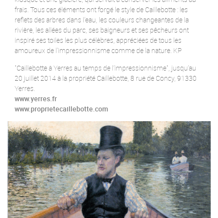
frais. Tous ces éléments ont forgé le style de Caillebotte : les
reflets des arbres dans l’eau, les couleurs changeantes de la
rivière, les allées du parc, ses baigneurs et ses pêcheurs ont
inspiré ses toiles les plus célèbres, appréciées de tous les
amoureux de l’impressionnisme comme de la nature. KP
"Caillebotte à Yerres au temps de l’impressionnisme", jusqu’au
20 juillet 2014 à la propriété Caillebotte, 8 rue de Concy, 91330
Yerres.
www.yerres.fr
www.proprietecaillebotte.com