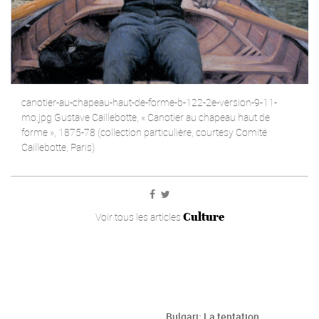
canotier-au-chapeau-haut-de-forme-b-122-2e-version-9-11-
mo.jpg Gustave Caillebotte, « Canotier au chapeau haut de
forme », 1875-78 (collection particulière, courtesy Comité
Caillebotte, Paris)
Culture
Voir tous les articles
Bulgari: La tentation