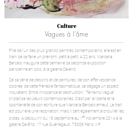
Culture
Vagues à l’âme
Fille de l’un des plus grands peintres contemporains, elle est en
train de se faire un prénom, petit à petit. A 22 ans, Marcella
Barcelo inaugure cette semaine sa seconde exposition
parisienne en solo, à la galerie Da-end.
De sa série de dessins et de peintures, de son effervescence
colorée, de cette frénésie fantasmatique, se dégage un aspect
inquiétant. Entre innocence et destruction, "Terrains/Vague"
cristallise les peurs contemporaines. C’est par la liberté et la
spontanéité de son écriture que Marcella Barcelo émeut. Le trait
est pour elle une respiration, mais il sert également à brouiller les
er
pistes. A découvrir du 19 septembre au 1
novembre 2014 à la
galerie Da-End, 17 rue Guénégaud, 75006 Paris. KP