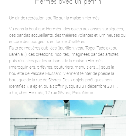
Hermès avec un petit h
Un air de récréation souffle sur la maison Hermès.
Vu dans la boutique Hermès : des galets aux anses surpiquées,
des pandas accueillants, des théières volantes et lumineuses ou
encore des bougeoirs en forme d’haltères.
Faits de matières oubliées (taurillon, veau Togo, Tadelakt ou
Barénia…), ces créations insolites, imaginées par des artistes,
puis réalisées par les artisans de la maison Hermès
(maroquiniers, orfèvres, couturiers, menuisiers,…) sous la
houlette de Pascale Mussard, viennent teinter de poésie la
boutique de la rue de Sèvres. Des « objets poétiques non
identifiés », à épier, ou à s’offrir, jusqu’au 31 décembre 2011.
« h », chez Hermès, 17 rue Sèvres, Paris 6ème