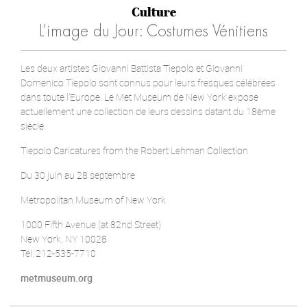
Culture
L’image du Jour: Costumes Vénitiens
Les deux artistes Giovanni Battista Tiepolo et Giovanni
Domenico Tiepolo sont connus pour leurs fresques célébrées
dans toute l'Europe. Le Met Museum de New York expose
actuellement une collection de leurs dessins datant du 18ème
siècle.
Tiepolo Caricatures from the Robert Lehman Collection
Du 30 juin au 28 septembre
Metropolitan Museum of New York
1000 Fifth Avenue (at 82nd Street)
New York, NY 10028
Tél: 212-535-7710
metmuseum.org