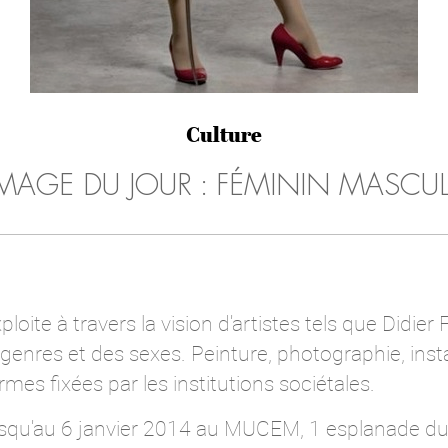
Culture
IMAGE DU JOUR : FÉMININ MASCU
ploite à travers la vision d'artistes tels que Didi
genres et des sexes. Peinture, photographie, insta
mes fixées par les institutions sociétales.
jusqu'au 6 janvier 2014 au MUCEM, 1 esplanade du