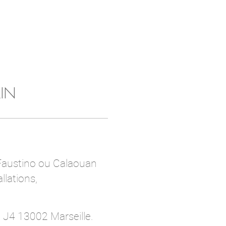
LIN
er Faustino ou Calaouan
llations,
 J4 13002 Marseille.