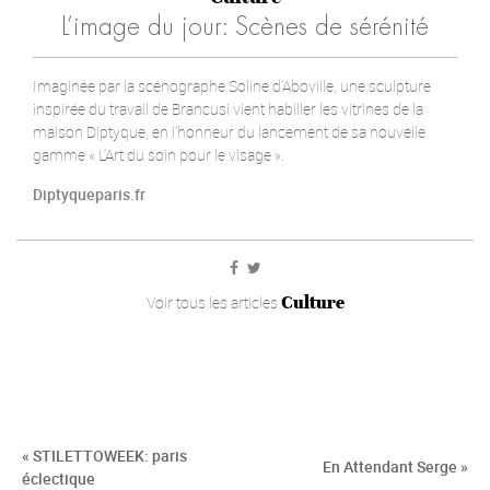
L’image du jour: Scènes de sérénité
Imaginée par la scénographe Soline d'Aboville, une sculpture
inspirée du travail de Brancusi vient habiller les vitrines de la
maison Diptyque, en l’honneur du lancement de sa nouvelle
gamme « L’Art du soin pour le visage ».
Diptyqueparis.fr
Culture
Voir tous les articles
« STILETTOWEEK: paris
En Attendant Serge »
éclectique