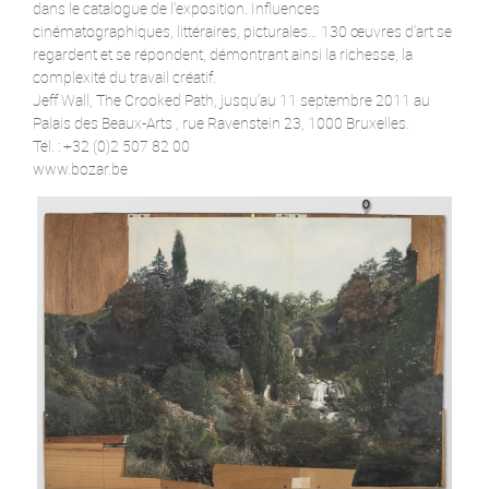
dans le catalogue de l’exposition. Influences
cinématographiques, littéraires, picturales… 130 œuvres d’art se
regardent et se répondent, démontrant ainsi la richesse, la
complexité du travail créatif.
Jeff Wall, The Crooked Path, jusqu’au 11 septembre 2011 au
Palais des Beaux-Arts , rue Ravenstein 23, 1000 Bruxelles.
Tél. : +32 (0)2 507 82 00
www.bozar.be