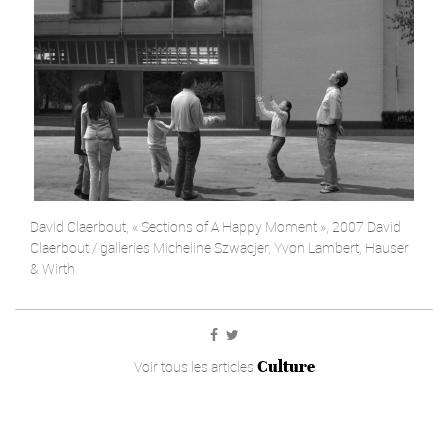
David Claerbout, « Sections of A Happy Moment », 2007 David
Claerbout / galleries Micheline Szwacjer, Yvon Lambert, Hauser
& Wirth
Culture
Voir tous les articles