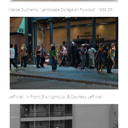
Marcel Duchamp, “Landscape Collage on Plywood”, 1959 DR
Jeff Wall, “In Front Of A Nightclub” © Courtesy Jeff Wall