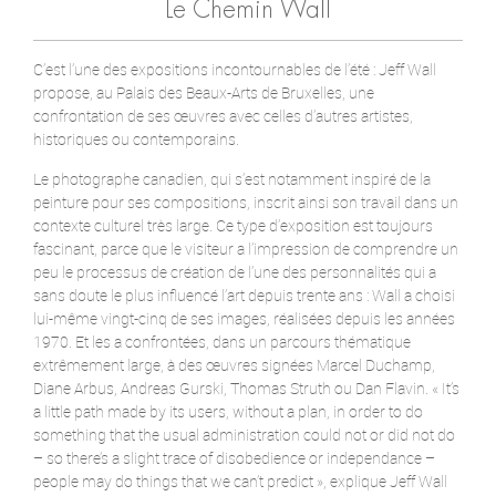
Le Chemin Wall
C’est l’une des expositions incontournables de l’été : Jeff Wall
propose, au Palais des Beaux-Arts de Bruxelles, une
confrontation de ses œuvres avec celles d’autres artistes,
historiques ou contemporains.
Le photographe canadien, qui s’est notamment inspiré de la
peinture pour ses compositions, inscrit ainsi son travail dans un
contexte culturel très large. Ce type d’exposition est toujours
fascinant, parce que le visiteur a l’impression de comprendre un
peu le processus de création de l’une des personnalités qui a
sans doute le plus influencé l’art depuis trente ans : Wall a choisi
lui-même vingt-cinq de ses images, réalisées depuis les années
1970. Et les a confrontées, dans un parcours thématique
extrêmement large, à des œuvres signées Marcel Duchamp,
Diane Arbus, Andreas Gurski, Thomas Struth ou Dan Flavin. « It’s
a little path made by its users, without a plan, in order to do
something that the usual administration could not or did not do
– so there’s a slight trace of disobedience or independance –
people may do things that we can’t predict », explique Jeff Wall