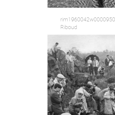
rim1960042w0000950afr
Riboud