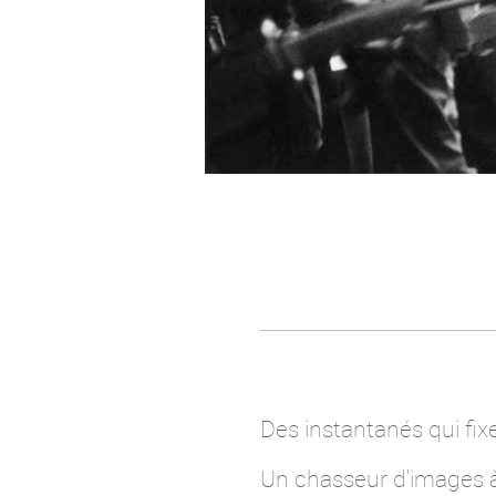
Des instantanés qui fi
Un chasseur d'images à l