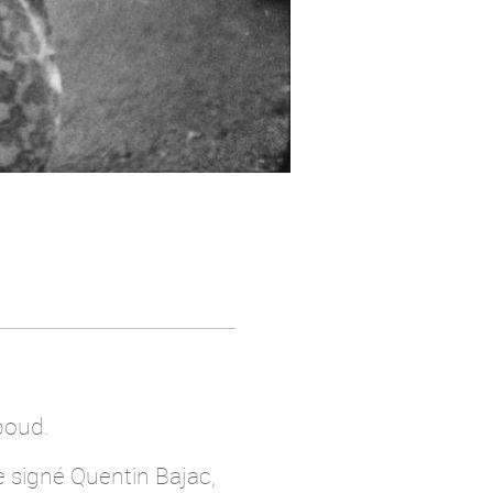
boud.
re signé Quentin Bajac,