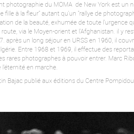
ment photographie du MOMA de New York est un
 fille à la fleur" autant qu'un "rallye de photogra
ation de la beauté, exhumée de toute l'urgence qu
a route, via le Moyen-orient et l’Afghanistan. il y r
7. après un long séjour en URSS en 1960, il couv
Algérie. Entre 1968 et 1969, il effectue des repor
n des rares photographes à pouvoir entrer. Marc R
l'éternité en marche.
in Bajac publié aux éditions du Centre Pompidou