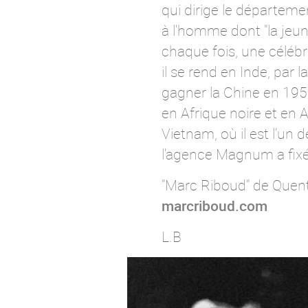
qui dirige le départe
à l'homme dont "la jeune
chaque fois, une célébr
il se rend en Inde, par l
gagner la Chine en 195
en Afrique noire et en 
Vietnam, où il est l’u
l'agence Magnum a fixé 
"Marc Riboud" de Quent
marcriboud.com
L.B