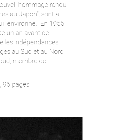
 nouvel hommage rendu
phes au Japon", sont à
i l'environne. En 1955,
este un an avant de
re les indépendances
tages au Sud et au Nord
iboud, membre de
, 96 pages