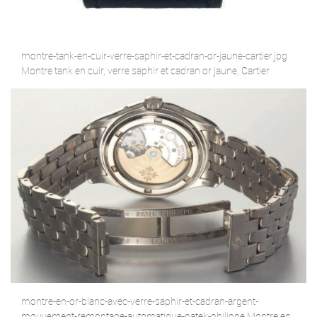
montre-tank-en-cuir-verre-saphir-et-cadran-or-jaune-cartier.jpg
Montre tank en cuir, verre saphir et cadran or jaune, Cartier
montre-en-or-blanc-avec-verre-saphir-et-cadran-argent-
mouvement-remontage-automatique-patek-philippe Montre en