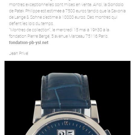
montres exceptionnelles sont mises en vente. Ainsi, la Gondolo
de Patek Philippe est estimée à 7500 euros tandis que la Saxonia
de Lange & Sohne s'estime à 10000 euros. Des montres qui
défient les lois du temps.
"Montres de collection", le mercredi 15 mai à 19h30 à la
fondation Pierre Bergé, 5 avenue Marceau 75116 Paris.
fondation-pb-ysl.net
Jean Privé