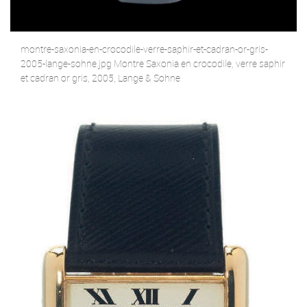
montre-saxonia-en-crocodile-verre-saphir-et-cadran-or-gris-
2005-lange-sohne.jpg Montre Saxonia en crocodile, verre saphir
et cadran or gris, 2005, Lange & Sohne