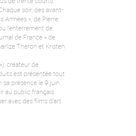
lus de trente courts
Chaque soir, des avant-
 Armées », de Pierre
ou l’enterrement de
urnal de France » de
rlize Theron et Kristen
»), créateur de
oduits est présentée tout
 sa présence le 9 juin
r au public français
er avec des films d’art