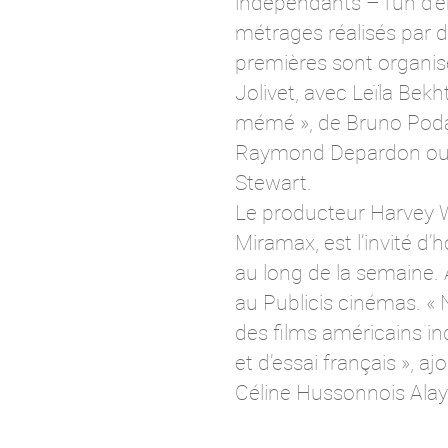
indépendants – l’un d’e
métrages réalisés par d
premières sont organis
Jolivet, avec Leïla Bek
mémé », de Bruno Podaly
Raymond Depardon ou en
Stewart.
Le producteur Harvey Wei
Miramax, est l’invité d’
au long de la semaine. 
au Publicis cinémas. « 
des films américains ind
et d’essai français », a
Céline Hussonnois Ala