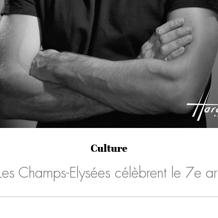
Culture
Les Champs-Elysées célèbrent le 7e ar