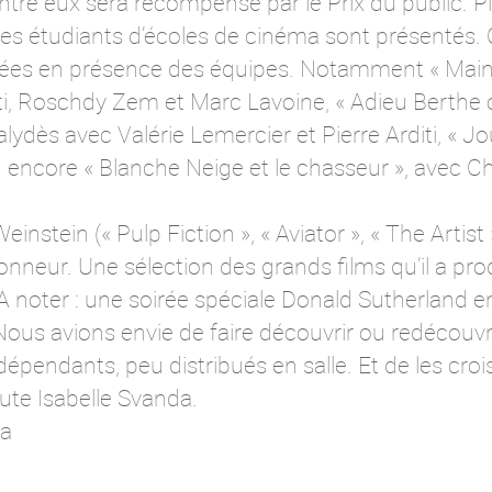
ntre eux sera récompensé par le Prix du public. P
es étudiants d’écoles de cinéma sont présentés. 
ées en présence des équipes. Notamment « Mains
hti, Roschdy Zem et Marc Lavoine, « Adieu Berthe 
dès avec Valérie Lemercier et Pierre Arditi, « Jo
core « Blanche Neige et le chasseur », avec Cha
nstein (« Pulp Fiction », « Aviator », « The Artist 
honneur. Une sélection des grands films qu’il a pr
A noter : une soirée spéciale Donald Sutherland en
Nous avions envie de faire découvrir ou redécouvri
épendants, peu distribués en salle. Et de les crois
joute Isabelle Svanda.
ya