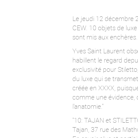
Le jeudi 12 décembre 20
CEW. 10 objets de luxe 
sont mis aux enchères.
Yves Saint Laurent obse
habillent le regard depu
exclusivité pour Stilett
du luxe qui se transme
créée en XXXX, puisque 
comme une évidence, dès
l’anatomie."
"10: TAJAN et STILETTO
Tajan, 37 rue des Mathu