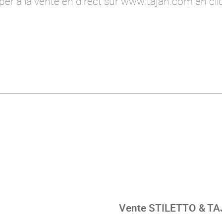
ciper à la vente en direct sur www.tajan.com en c
Vente STILETTO & TAJ