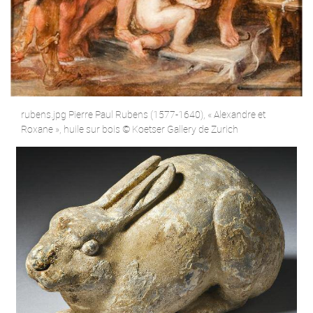
rubens.jpg Pierre Paul Rubens (1577-1640), « Alexandre et
Roxane », huile sur bois © Koetser Gallery de Zurich