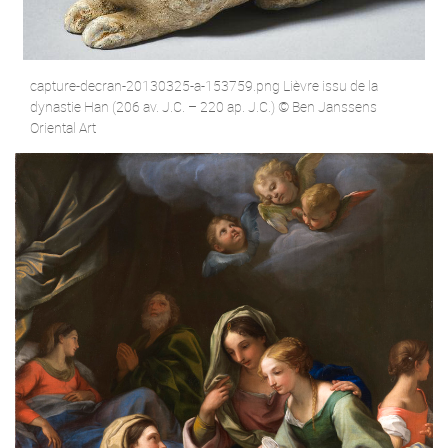
capture-decran-20130325-a-153759.png Lièvre issu de la
dynastie Han (206 av. J.C. – 220 ap. J.C.) © Ben Janssens
Oriental Art