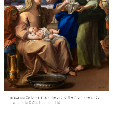
maratta.jpg Carlo Maratta, « The Birth of the Virgin », vers 1681,
huile sur toile © Otto Naumann Ltd.