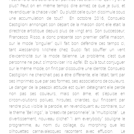
plus? Peut on en même temps dire aimez ce que je suis, et
revendiquer la chaise vide? Ou plutôt celle qu'on dissimule sous
une accumulation de tout? En octobre 2016, Consuelo
Castiglioni annonçait son départ de la maison dont elle était la
directrice artistique depuis plus de vingt ans. Son successeur,
Francesco Risso, a donc présenté son premier défilé maison,
sur le mode "singulier" qu'il fait bon déféndre ces temps ci,
tant Alessandro Michele chez Gucci fait souffler un vent
d'excentricité sur la mode italienne. Le problème, c'est que
personne ne peut s'improviser Iris Apfel. Et qu'à tout conjuguer
sur le même mode, on finit par dissoudre une identité.
Consuelo
Castiglioni ne cherchait pas a être différente, elle l'était, tant par
ses imprimés que par ses formes, ses associations de couleurs.
Le danger de la peacok attitude est qu'en déteignant elle perde
non pas ses couleurs, mais son âme, et s'épuise en
circonvolutions poilues, hirsutes, criardes, qui finissent par
rendre plus visible la parodie, en revendiquant au contraire, sur
le thème "Be1ings", la "créativité personnelle", la "multiplicité". Le
divertissement, nouveau cliché? "I am everybody" souligne le
programme, au nom du collage, du morphing que les
silhouettes carnavalesques racontent avec effusion. Le