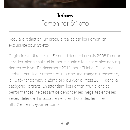
Icônes
Femen for Stiletto
Reçu à la rédaction, un croquis réalisé par les Femen, en
exclusivité pour Stiletto
Originaires d’Ukraine, les Femen défendent depuis 2008 l’amour
libre, les talons hauts, et la liberté, buste à l’air, par moins de vingt
degrés en hiver. En décembre 2011, pour Stiletto, Guillaume
Herbaut part à leur rencontre. Et signe une image qui remporte,
le 10 février dernier, le 2ème prix du World Press 2011, dans la
catégorie Portraits. En attendant, les Femen multiplient les
performances, ne cessant de dénoncer les inégalités entre les
sexes, défendant inlassablement les droits des femmes.
http://femen.livejournal.com/