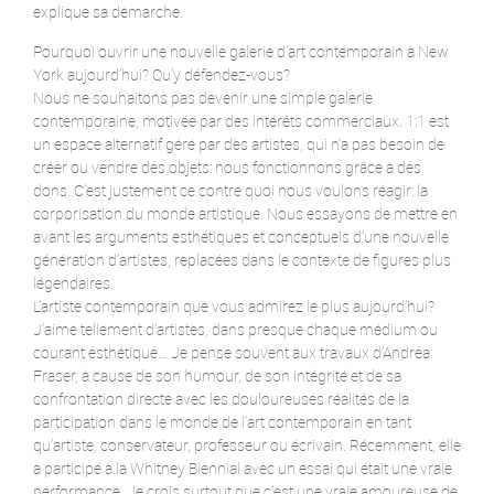
explique sa démarche.
Pourquoi ouvrir une nouvelle galerie d’art contemporain à New
York aujourd’hui? Qu’y défendez-vous?
Nous ne souhaitons pas devenir une simple galerie
contemporaine, motivée par des intérêts commerciaux. 1:1 est
un espace alternatif géré par des artistes, qui n’a pas besoin de
créer ou vendre des objets: nous fonctionnons grâce à des
dons. C’est justement ce contre quoi nous voulons réagir: la
corporisation du monde artistique. Nous essayons de mettre en
avant les arguments esthétiques et conceptuels d’une nouvelle
génération d’artistes, replacées dans le contexte de figures plus
légendaires.
L’artiste contemporain que vous admirez le plus aujourd’hui?
J’aime tellement d’artistes, dans presque chaque médium ou
courant esthétique… Je pense souvent aux travaux d’Andrea
Fraser, à cause de son humour, de son intégrité et de sa
confrontation directe avec les douloureuses réalités de la
participation dans le monde de l’art contemporain en tant
qu’artiste, conservateur, professeur ou écrivain. Récemment, elle
a participé à la Whitney Biennial avec un essai qui était une vraie
performance. Je crois surtout que c’est une vraie amoureuse de