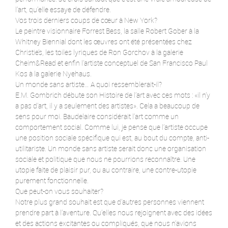
l’art, qu’elle essaye de défendre.
Vos trois derniers coups de cœur à New York?
Le peintre visionnaire Forrest Bess, la salle Robert Gober à la
Whitney Biennial dont les œuvres ont été présentées chez
Christie’s, les toiles lyriques de Ron Gorchov à la galerie
Cheim&Read et enfin l’artiste conceptuel de San Francisco Paul
Kos à la galerie Nyehaus.
Un monde sans artiste… A quoi ressemblerait-il?
E.M. Gombrich débute son Histoire de l’art avec ces mots : «il n’y
a pas d’art, il y a seulement des artistes». Cela a beaucoup de
sens pour moi. Baudelaire considérait l’art comme un
comportement social. Comme lui, je pense que l’artiste occupe
une position sociale spécifique qui est, au bout du compte, anti-
utilitariste. Un monde sans artiste serait donc une organisation
sociale et politique que nous ne pourrions reconnaître. Une
utopie faite de plaisir pur, ou au contraire, une contre-utopie
purement fonctionnelle.
Que peut-on vous souhaiter?
Notre plus grand souhait est que d’autres personnes viennent
prendre part à l’aventure. Qu’elles nous rejoignent avec des idées
et des actions excitantes ou compliqués, que nous n’avions