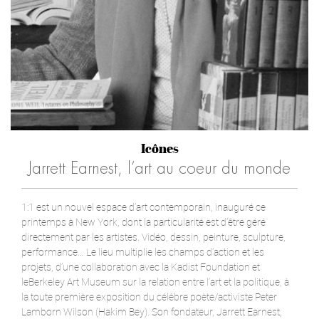
Icônes
Jarrett Earnest, l’art au coeur du monde
1:1 est un nouvel espace d’art contemporain, inauguré ce
printemps à New York, dont la particularité est d’être géré
directement par les artistes. Vidéo, dessin, peinture, sculpture,
performance… Le lieu multiplie les champs d’action et les
projets, d’une collaboration avec la Kadist Foundation et
leBerkeley Art Museum sur la relation entre l’art et la politique, à
la toute première exposition du célèbre poète/activiste Peter
Lamborn Wilson (Hakim Bey). Son fondateur, Jarrett Earnest,