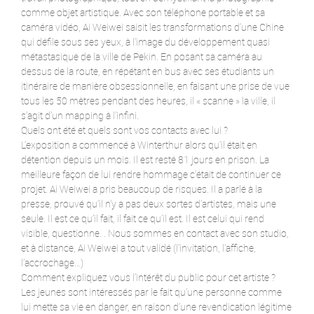
comme objet artistique. Avec son téléphone portable et sa
caméra vidéo, Ai Weiwei saisit les transformations d’une Chine
qui défile sous ses yeux, à l’image du développement quasi
métastasique de la ville de Pekin. En posant sa caméra au
dessus de la route, en répétant en bus avec ses étudiants un
itinéraire de manière obsessionnelle, en faisant une prise de vue
tous les 50 mètres pendant des heures, il « scanne » la ville, il
s’agit d’un mapping à l’infini.
Quels ont été et quels sont vos contacts avec lui ?
L’exposition a commencé à Winterthur alors qu’il était en
détention depuis un mois. Il est resté 81 jours en prison. La
meilleure façon de lui rendre hommage c’était de continuer ce
projet. Ai Weiwei a pris beaucoup de risques. Il a parlé à la
presse, prouvé qu’il n’y a pas deux sortes d’artistes, mais une
seule. Il est ce qu’il fait, il fait ce qu’il est. Il est celui qui rend
visible, questionne. . Nous sommes en contact avec son studio,
et à distance, Ai Weiwei a tout validé (l’invitation, l’affiche,
l’accrochage…)
Comment expliquez vous l’intérêt du public pour cet artiste ?
Les jeunes sont intéressés par le fait qu’une personne comme
lui mette sa vie en danger, en raison d’une revendication légitime