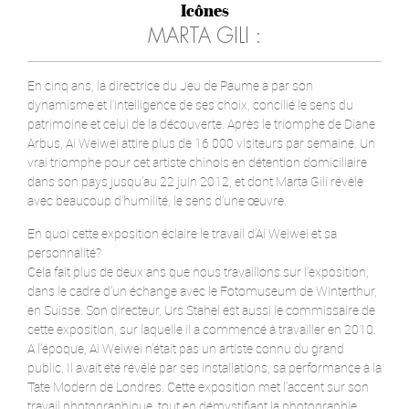
Icônes
MARTA GILI :
En cinq ans, la directrice du Jeu de Paume a par son
dynamisme et l’intelligence de ses choix, concilié le sens du
patrimoine et celui de la découverte. Après le triomphe de Diane
Arbus, Ai Weiwei attire plus de 16 000 visiteurs par semaine. Un
vrai triomphe pour cet artiste chinois en détention domiciliaire
dans son pays jusqu’au 22 juin 2012, et dont Marta Gili révèle
avec beaucoup d’humilité, le sens d’une œuvre.
En quoi cette exposition éclaire le travail d’Ai Weiwei et sa
personnalité?
Cela fait plus de deux ans que nous travaillons sur l’exposition,
dans le cadre d’un échange avec le Fotomuseum de Winterthur,
en Suisse. Son directeur, Urs Stahel est aussi le commissaire de
cette exposition, sur laquelle il a commencé à travailler en 2010.
A l’époque, Ai Weiwei n’était pas un artiste connu du grand
public. Il avait été révélé par ses installations, sa performance à la
Tate Modern de Londres. Cette exposition met l’accent sur son
travail photographique, tout en démystifiant la photographie