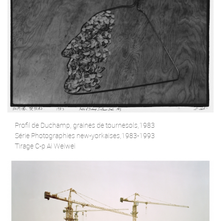
Profil de Duchamp, graines de tournesols,1983
Série Photographies new-yorkaises,1983-1993
Tirage C-p Ai Weiwei