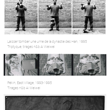
Laisser tomber une urne de la dynastie des Han, 1995
Triptyque, tirages n&b Ai Weiwei
Pékin, East Village, 1993-1995
Tirages n&b Ai Weiwei