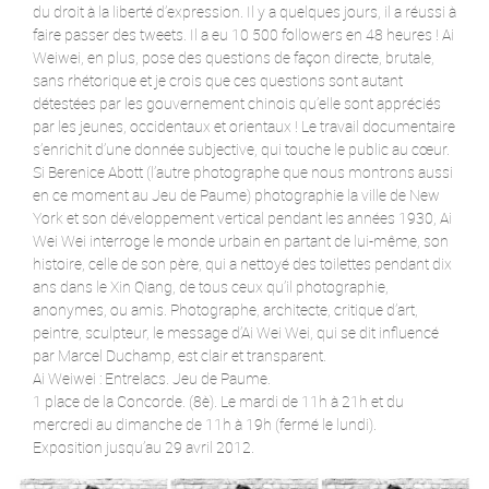
du droit à la liberté d’expression. Il y a quelques jours, il a réussi à
faire passer des tweets. Il a eu 10 500 followers en 48 heures ! Ai
Weiwei, en plus, pose des questions de façon directe, brutale,
sans rhétorique et je crois que ces questions sont autant
détestées par les gouvernement chinois qu’elle sont appréciés
par les jeunes, occidentaux et orientaux ! Le travail documentaire
s’enrichit d’une donnée subjective, qui touche le public au cœur.
Si Berenice Abott (l’autre photographe que nous montrons aussi
en ce moment au Jeu de Paume) photographie la ville de New
York et son développement vertical pendant les années 1930, Ai
Wei Wei interroge le monde urbain en partant de lui-même, son
histoire, celle de son père, qui a nettoyé des toilettes pendant dix
ans dans le Xin Qiang, de tous ceux qu’il photographie,
anonymes, ou amis. Photographe, architecte, critique d’art,
peintre, sculpteur, le message d’Ai Wei Wei, qui se dit influencé
par Marcel Duchamp, est clair et transparent.
Ai Weiwei : Entrelacs. Jeu de Paume.
1 place de la Concorde. (8è). Le mardi de 11h à 21h et du
mercredi au dimanche de 11h à 19h (fermé le lundi).
Exposition jusqu’au 29 avril 2012.