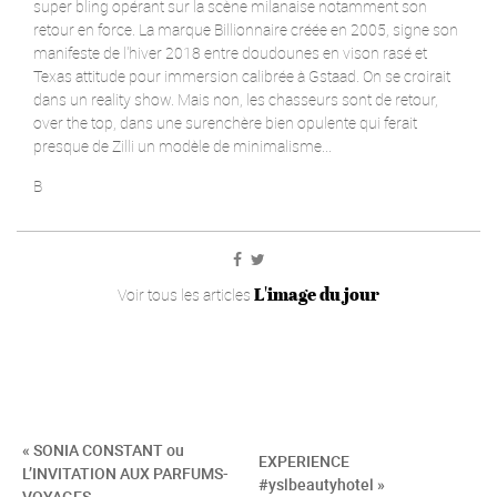
super bling opérant sur la scène milanaise notamment son
retour en force. La marque Billionnaire créée en 2005, signe son
manifeste de l'hiver 2018 entre doudounes en vison rasé et
Texas attitude pour immersion calibrée à Gstaad. On se croirait
dans un reality show. Mais non, les chasseurs sont de retour,
over the top, dans une surenchère bien opulente qui ferait
presque de Zilli un modèle de minimalisme...
B
L'image du jour
Voir tous les articles
« SONIA CONSTANT ou
EXPERIENCE
L’INVITATION AUX PARFUMS-
#yslbeautyhotel »
VOYAGES