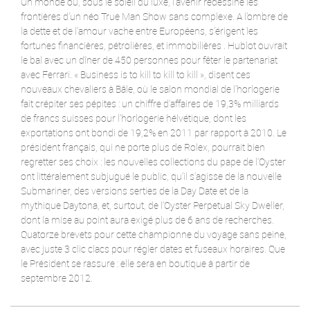
Un monde où, sous le soleil du luxe, l’avenir redessine les
frontières d’un néo True Man Show sans complexe. A l’ombre de
la dette et de l’amour vache entre Européens, s’érigent les
fortunes financières, pétrolières, et immobilières . Hublot ouvrait
le bal avec un dîner de 450 personnes pour fêter le partenariat
avec Ferrari. « Business is to kill to kill to kill », disent ces
nouveaux chevaliers à Bâle, où le salon mondial de l’horlogerie
fait crépiter ses pépites : un chiffre d’affaires de 19,3% milliards
de francs suisses pour l’horlogerie hélvétique, dont les
exportations ont bondi de 19,2% en 2011 par rapport à 2010. Le
président français, qui ne porte plus de Rolex, pourrait bien
regretter ses choix : les nouvelles collections du pape de l’Oyster
ont littéralement subjugué le public, qu’il s’agisse de la nouvelle
Submariner, des versions serties de la Day Date et de la
mythique Daytona, et, surtout, de l’Oyster Perpetual Sky Dweller,
dont la mise au point aura exigé plus de 6 ans de recherches.
Quatorze brevets pour cette championne du voyage sans peine,
avec juste 3 clic clacs pour régler dates et fuseaux horaires. Que
le Président se rassure : elle sera en boutique à partir de
septembre 2012.