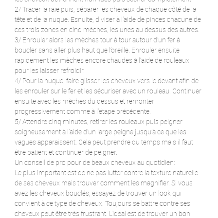
2/ Tracer la raie puis, séparer les cheveux de chaque côté de la
tête et de la nuque. Esnuite, diviser à l’aide de pinces chacune de
ces trois zones en cinq mèches, les unes au dessus des autres.
3/ Enrouler alors les mèches tour à tour autour d’un fer à
boucler sans aller plus haut que l’oreille. Enrouler ensuite
rapidement les mèches encore chaudes à l’aide de rouleaux
pour les laisser refroidir.
4/ Pour la nuque, faire glisser les cheveux vers le devant afin de
les enrouler sur le fer et les sécuriser avec un rouleau. Continuer
ensuite avec les mèches du dessus et remonter
progressivement comme à l’étape précédente.
5/ Attendre cinq minutes, retirer les rouleaux puis peigner
soigneusement à l’aide d’un large peigne jusqu’à ce que les
vagues apparaissent. Cela peut prendre du temps mais il faut
être patient et continuer de peigner.
Un conseil de pro pour de beaux cheveux au quotidien:
Le plus important est de ne pas lutter contre la texture naturelle
de ses cheveux mais trouver comment les magnifier. Si vous
avez les cheveux bouclés, essayez de trouver un look qui
convient à ce type de cheveux. Toujours se battre contre ses
cheveux peut être très frustrant. L’idéal est de trouver un bon