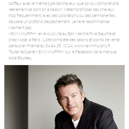
coiffeur avec le même type de cheveux que soi qui comprendra
réellement ce dont on a besoin. Métamorphoser ses cheveux
trop fréquemment, avec des colorations ou des permanentes,
causera un profond dessèchement. Je ne le recommande
vraiment pas.
KEVIN.MURPHY, en exclusivité au Bon Marché Rive Gauche et
chez Nose, à Paris. (Liste complète des salons et points de vente
partout en France au 04.94.35.10.24) www.kevinmurphy.fr.
Toute l’actualité KEVIN.MURPHY sur le Facebook de la marque.
Alice Bouleau