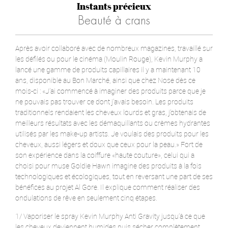
Instants précieux
Beauté à crans
Après avoir collaboré avec de nombreux magazines, travaillé sur
les défilés ou pour le cinéma (Moulin Rouge), Kevin Murphy a
lancé une gamme de produits capillaires il y a maintenant 10
ans, disponible au Bon Marché, ainsi que chez Nose dès ce
mois-ci : «J’ai commencé à imaginer des produits parce que je
ne pouvais pas trouver ce dont j’avais besoin. Les produits
traditionnels rendaient les cheveux lourds et gras, j’obtenais de
meilleurs résultats avec les démaquillants ou crèmes hydrantes
utilisés par les make-up artists. Je voulais des produits pour les
cheveux, aussi légers et doux que ceux pour la peau.» Fort de
son expérience dans la coiffure «haute couture», celui qui a
choisi pour muse Goldie Hawn imagine des produits à la fois
technologiques et écologiques, tout en reversant une part de ses
bénéfices au projet Al Gore. Il explique comment réaliser des
ondulations de rêve en seulement cinq étapes.
1/ Vaporiser le spray Kevin Murphy Anti Gravity jusqu’à ce que
les cheveux deviennent humides puis sécher complètement.