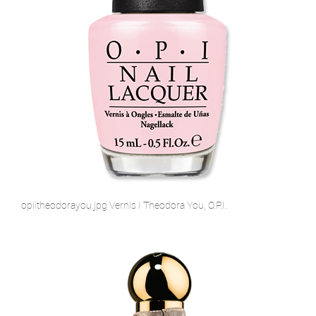
opiitheodorayou.jpg Vernis I Theodora You, O.P.I.