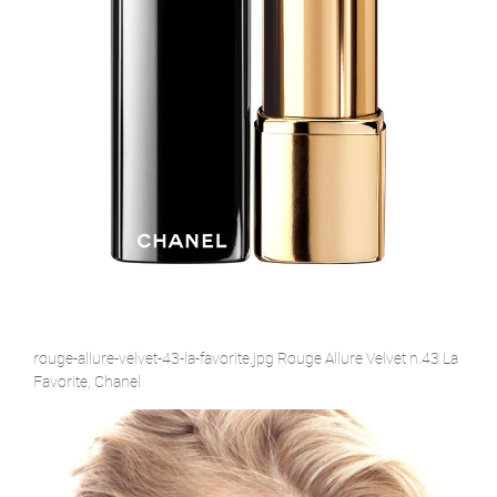
rouge-allure-velvet-43-la-favorite.jpg Rouge Allure Velvet n.43 La
Favorite, Chanel