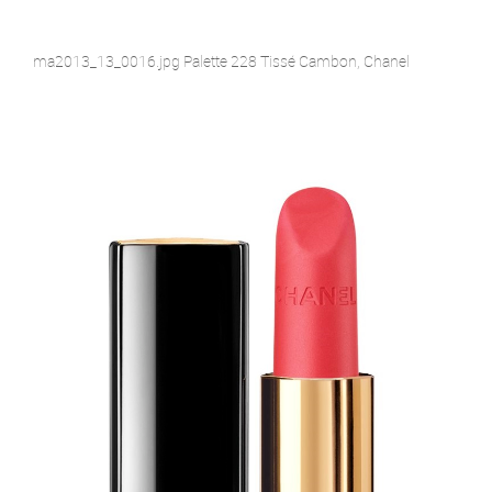
ma2013_13_0016.jpg Palette 228 Tissé Cambon, Chanel