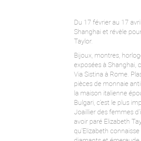
Du 17 février au 17 avr
Shanghai et révèle pour 
Taylor.
Bijoux, montres, horloge
exposées à Shanghai, c
Via Sistina à Rome. Pla
pièces de monnaie anti
la maison italienne épou
Bulgari, c’est le plus 
Joaillier des femmes d’
avoir paré Elizabeth Tay
qu’Elizabeth connaisse e
diamants et émeraude de 