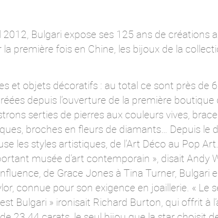
il 2012, Bulgari expose ses 125 ans de créations
la première fois en Chine, les bijoux de la collect
s et objets décoratifs : au total ce sont près de 
réées depuis l’ouverture de la première boutique
strons serties de pierres aux couleurs vives, brace
ques, broches en fleurs de diamants… Depuis le 
se les styles artistiques, de l’Art Déco au Pop Art
important musée d’art contemporain », disait Andy 
influence, de Grace Jones à Tina Turner, Bulgari 
lor, connue pour son exigence en joaillerie. « Le s
st Bulgari » ironisait Richard Burton, qui offrit à 
23.44 carats, le seul bijou que la star choisit de 