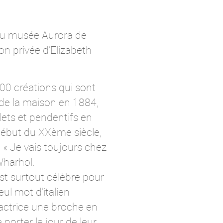
 au musée Aurora de
ion privée d’Elizabeth
600 créations qui sont
 de la maison en 1884,
lets et pendentifs en
début du XXème siècle,
. « Je vais toujours chez
Wharhol.
est surtout célèbre pour
eul mot d’italien
l’actrice une broche en
porter le jour de leur