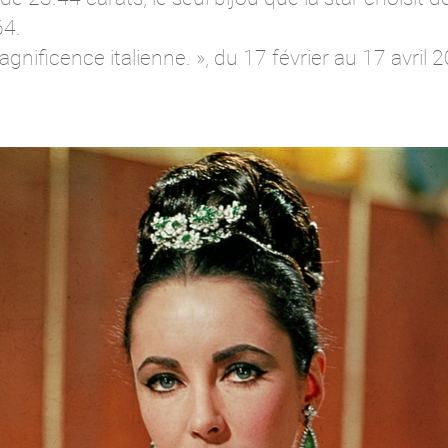
64.
agnificence italienne. », du 17 février au 17 avri