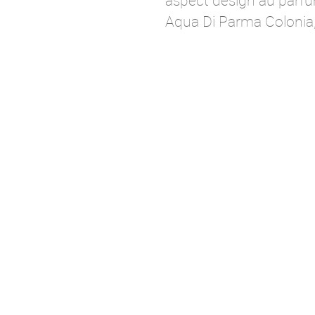
aspect design au parf
Aqua Di Parma Colonia,