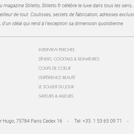
gazine Stiletto, Stiletto.fr célèbre le luxe dans tous les sens, 
illeur de tout. Coulisses, secrets de fabrication, adresses exclusiv
, d’un idéal qui rend à l’exception sa dimension quotidienne.
INTERVIEW PERCHÉE
DÎNERS, COCKTAILS & SIGNATURES
COUPS DE COEUR
L’EXPÉRIENCE BEAUTÉ
LE SOULIER DU JOUR
SAVEURS & AILLEURS
r Hugo, 75784 Paris Cedex 16
Tel:
+33. 1 53 65 09 71