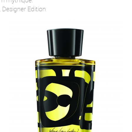
um mythique.
 Designer Edition