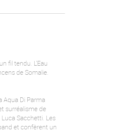
un fil tendu. L’Eau
ncens de Somalie.
ia Aqua Di Parma
et surréalisme de
r Luca Sacchetti. Les
épand et confèrent un