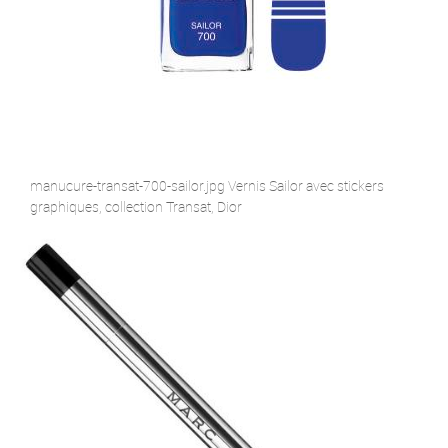
manucure-transat-700-sailor.jpg Vernis Sailor avec stickers
graphiques, collection Transat, Dior