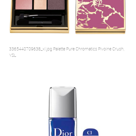
3365440709638_xl.jpg Palette Pure Chromatics Pivoine Crush,
YSL