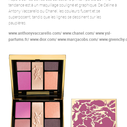
tendance est à un maquillage souligné et graphique. De Céline à
Antony Vaccarello ou Chanel, les couleurs fusent et se
superposent, tandis que les lignes se dessinent sur les
paupières.
www.anthonyvaccarello.com/
www.chanel.com/
www.ysl-
parfums.fr/
www.dior.com/
www.marcjacobs.com/
www.givenchy.