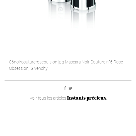
06noircouturerosepulsion.jpg Mascara Noir Couture n°6 Rose
Obsession, Givenchy
Instants précieux
Voir tous les articles