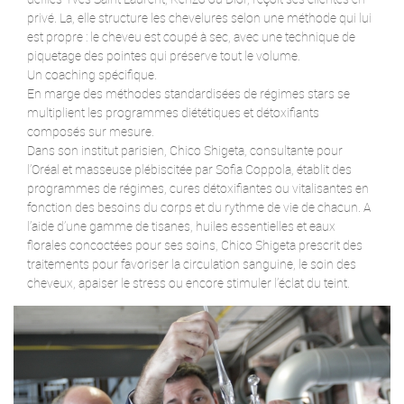
privé. La, elle structure les chevelures selon une méthode qui lui
est propre : le cheveu est coupé à sec, avec une technique de
piquetage des pointes qui préserve tout le volume.
Un coaching spécifique.
En marge des méthodes standardisées de régimes stars se
multiplient les programmes diététiques et détoxifiants
composés sur mesure.
Dans son institut parisien, Chico Shigeta, consultante pour
l’Oréal et masseuse plébiscitée par Sofia Coppola, établit des
programmes de régimes, cures détoxifiantes ou vitalisantes en
fonction des besoins du corps et du rythme de vie de chacun. A
l’aide d’une gamme de tisanes, huiles essentielles et eaux
florales concoctées pour ses soins, Chico Shigeta prescrit des
traitements pour favoriser la circulation sanguine, le soin des
cheveux, apaiser le stress ou encore stimuler l’éclat du teint.