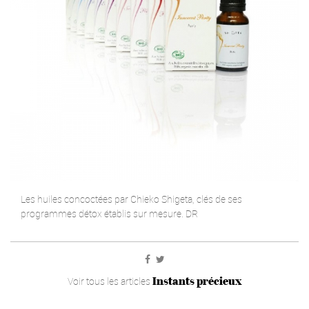
Les huiles concoctées par Chieko Shigeta, clés de ses
programmes détox établis sur mesure. DR
Instants précieux
Voir tous les articles