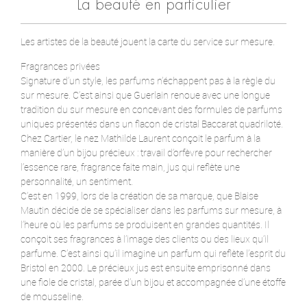
La beauté en particulier
Les artistes de la beauté jouent la carte du service sur mesure.
Fragrances privées
Signature d’un style, les parfums n’échappent pas à la règle du
sur mesure. C’est ainsi que Guerlain renoue avec une longue
tradition du sur mesure en concevant des formules de parfums
uniques présentés dans un flacon de cristal Baccarat quadriloté.
Chez Cartier, le nez Mathilde Laurent conçoit le parfum à la
manière d’un bijou précieux : travail d’orfèvre pour rechercher
l’essence rare, fragrance faite main, jus qui reflète une
personnalité, un sentiment.
C’est en 1999, lors de la création de sa marque, que Blaise
Mautin décide de se spécialiser dans les parfums sur mesure, à
l’heure où les parfums se produisent en grandes quantités. Il
conçoit ses fragrances à l’image des clients ou des lieux qu’il
parfume. C’est ainsi qu’il imagine un parfum qui reflète l’esprit du
Bristol en 2000. Le précieux jus est ensuite emprisonné dans
une fiole de cristal, parée d’un bijou et accompagnée d’une étoffe
de mousseline.