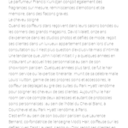
Le parfumeur Francis Kurkdjan conçoit également des
fragrances sur mesure, réminiscences d’émotions et de
mémoire, dans des flacons gravés.
Le cheveu soigné
Quand les coiffeurs stars reçoivent dans leurs salons bondés ou
les corners des grands magasins, David Malett, onze ans
d’expérience dans les studios photos et défilés de mode, reçoit
ses clientes dans un luxueux appartement parisien lors d’une
consultation où il n’est plus question d’exclusivité mais d’intimité.
Une tendance que John Nollet initiait il y a quelques années en
instaurant un accueil très personnalisé au sein de son
showroom parisien. Quelques années plus tard, ce fut le hair
room service ou l’expertise itinérante : munit de sa célèbre malle
Louis Vuitton, garnie de ses propres soins et accessoires, le
coiffeur se déplaçait au gré des suites du Park Hyatt Vendôme
pour soigner les cheveux de ses clientes. Aujourd’hui le hair
room service compte deux adresses et autant de protocoles
soins personnalisés : au sein de l’hôtel du Cheval Blanc, à
Courchevel et au Park Hyatt Vendôme, à Paris.
C’est enfin au sein de son boudoir parisien que Laurence
Bernard, co-fondatrice de l’enseigne Mod’s Hair, coiffeuse sur les
défilés Yves Saint Laurent, Kenzo ou Dior, reçoit ses clientes en