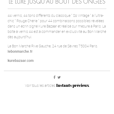
LE LUXE JUSQU’AU BOUT DES ONGLES
44 vernis, 44 tons différents du classique " So Vintage " à l'ultra-
chic " Rouge Chérie " pour 44 combinaisons possibles révélées
dans un écrin signé Kure Bazaar et réalisé sur mesure à Paris. La
boîte à vernis 44 est à commander en exclusivité au Bon Marché
dès aujourd'hui.
Le Bon Marché Rive Gauche, 24 rue de Sèvres 75004 Paris.
lebonmarche.fr
kurebazaar.com
Instants précieux
Voir tous les articles