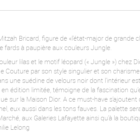
zah Bricard, figure de «l’état-major de grande cl
e fards à paupière aux couleurs Jungle.
couleur lilas et le motif léopard (« Jungle ») chez D
de Couture par son style singulier et son charism
ns une suédine de velours noir dont l’intérieur es
sée en édition limitée, témoigne de la fascination 
e sur la Maison Dior. A ce must-have s’ajoutent 
el, eux aussi dans les tons fauves. La palette sera
ché, aux Galeries Lafayette ainsi qu’à la boutiqu
ilie Lelong