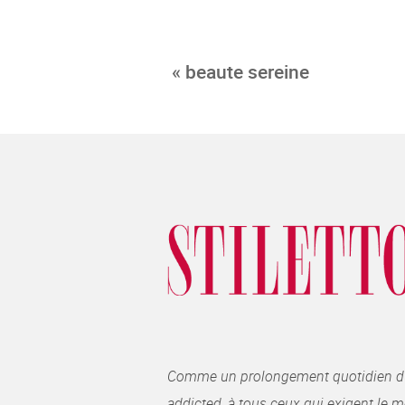
« beaute sereine
Comme un prolongement quotidien du ma
addicted, à tous ceux qui exigent le me