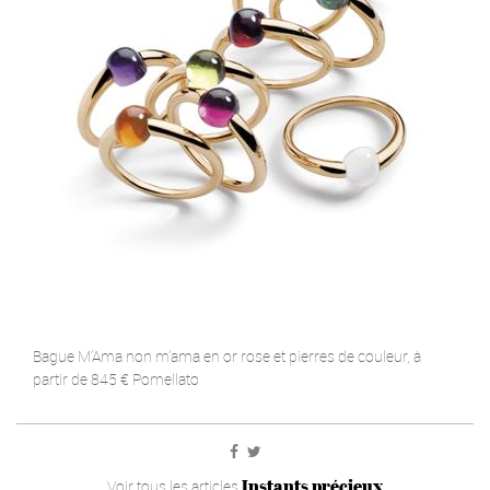
Bague M’Ama non m’ama en or rose et pierres de couleur, à
partir de 845 € Pomellato
Instants précieux
Voir tous les articles