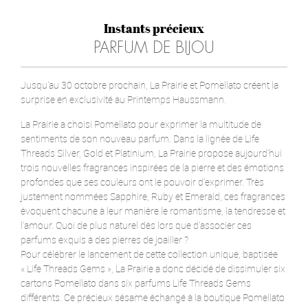
Instants précieux
PARFUM DE BIJOU
Jusqu'au 30 octobre prochain, La Prairie et Pomellato créent la
surprise en exclusivité au Printemps Haussmann.
La Prairie a choisi Pomellato pour exprimer la multitude de
sentiments de son nouveau parfum. Dans la lignée de Life
Threads Silver, Gold et Platinium, La Prairie propose aujourd’hui
trois nouvelles fragrances inspirées de la pierre et des émotions
profondes que ses couleurs ont le pouvoir d’exprimer. Très
justement nommées Sapphire, Ruby et Emerald, ces fragrances
évoquent chacune à leur manière le romantisme, la tendresse et
l’amour. Quoi de plus naturel dès lors que d’associer ces
parfums exquis à des pierres de joailler ?
Pour célébrer le lancement de cette collection unique, baptisée
« Life Threads Gems », La Prairie a donc décidé de dissimuler six
cartons Pomellato dans six parfums Life Threads Gems
différents. Ce précieux sésame échangé à la boutique Pomellato