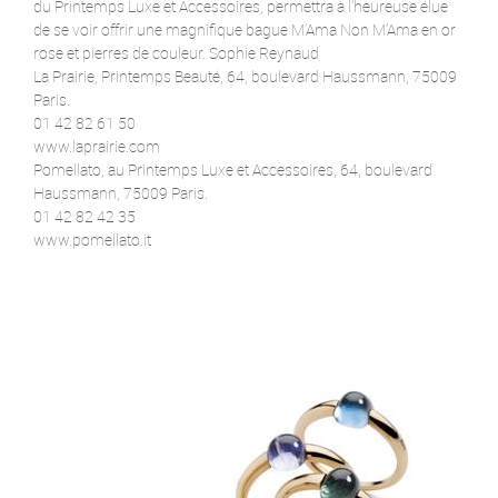
du Printemps Luxe et Accessoires, permettra à l’heureuse élue
de se voir offrir une magnifique bague M’Ama Non M’Ama en or
rose et pierres de couleur. Sophie Reynaud
La Prairie, Printemps Beauté, 64, boulevard Haussmann, 75009
Paris.
01 42 82 61 50
www.laprairie.com
Pomellato, au Printemps Luxe et Accessoires, 64, boulevard
Haussmann, 75009 Paris.
01 42 82 42 35
www.pomellato.it