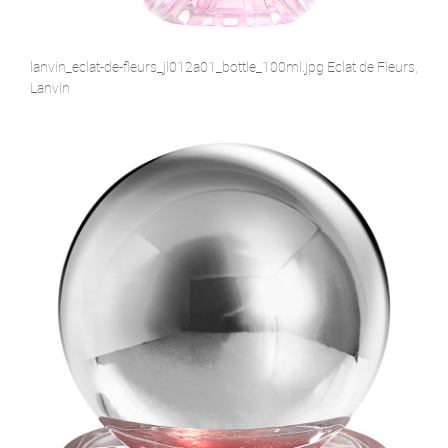
lanvin_eclat-de-fleurs_jl012a01_bottle_100ml.jpg Eclat de Fleurs,
Lanvin