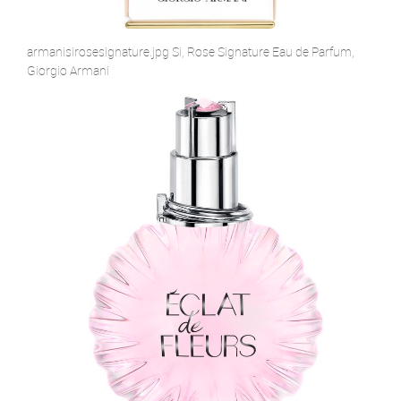
armanisirosesignature.jpg Si, Rose Signature Eau de Parfum,
Giorgio Armani