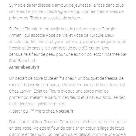
Symbole de tendresse, d’amour, de jeunesse, la rose dans tous
ses états fleurit dans des fragrances qui donnent des envies de
printemps. Trois nouveautés de saison.
Si, Rose Signature : nouvelle eau de parfum signée Giorgio
Armani, qui associe Rose de Mai et Rose de Turquie. Deux
absolus portés par un chypre inattendu, piqué de bergamote, de
freesia et de cassis, de vanille et de bois d’Orcanox. Une
sensualité à fleur de peau pour une édition collector incarnée par
Cate Blanchett.
Armanibeautyfr
Un départ de poire toute en fraîcheur, un bouquet de freesia, de
rose et de jasmin sambac, un fond de musc et de bois de santal.
Chez Lanvin, Eclat de Fleurs évoque une après-midi de
printemps, mêlant le parfum des fleurs et la saveur acidulée des
fruits: légèreté, gaieté, féminité.
er
A partir du 1
mars chez
Nocibe.fr
Dans son étui fluo, Rose de Courrèges : pêche et pamplemousse
en tête, rose, violette et fleur de cerisier en cœur, sillage de lotus,
d’ambre et de musc. Un parfum gai et délicat, comme une ode à