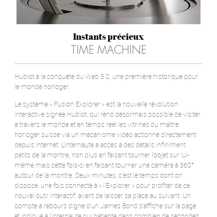
Instants précieux
TIME MACHINE
Hublot à la conquête du Web 3.0, une première historique pour
le monde horloger.
Le système « Fusion Explorer » est la nouvelle révolution
interactive signée Hublot, qui rend désormais possible de visiter
à travers le monde et en temps réel les vitrines du maître
horloger suisse via un mécanisme vidéo actionné directement
depuis internet. L’internaute a accès à des détails infiniment
petits de la montre, non plus en faisant tourner l’objet sur lui-
même mais cette fois-ci en faisant tourner une caméra à 360°
autour de la montre. Deux minutes, c’est le temps dont on
dispose, une fois connecté à « l’Explorer » pour profiter de ce
nouvel outil interactif, avant de laisser sa place au suivant. Un
compte à rebours digne d’un James Bond s’affiche sur la page
et indique à l’internaute qui patiente dans combien de secondes