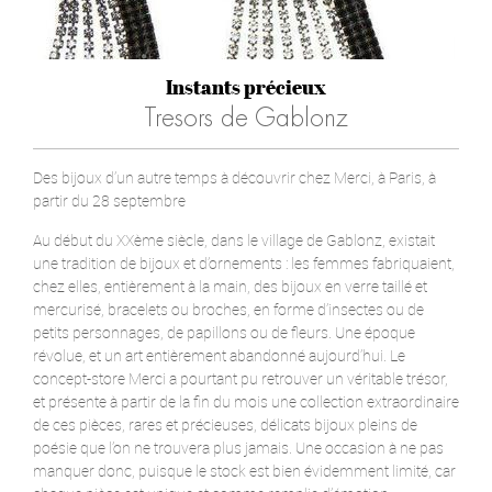
Instants précieux
Tresors de Gablonz
Des bijoux d’un autre temps à découvrir chez Merci, à Paris, à
partir du 28 septembre
Au début du XXème siècle, dans le village de Gablonz, existait
une tradition de bijoux et d’ornements : les femmes fabriquaient,
chez elles, entièrement à la main, des bijoux en verre taillé et
mercurisé, bracelets ou broches, en forme d’insectes ou de
petits personnages, de papillons ou de fleurs. Une époque
révolue, et un art entièrement abandonné aujourd’hui. Le
concept-store Merci a pourtant pu retrouver un véritable trésor,
et présente à partir de la fin du mois une collection extraordinaire
de ces pièces, rares et précieuses, délicats bijoux pleins de
poésie que l’on ne trouvera plus jamais. Une occasion à ne pas
manquer donc, puisque le stock est bien évidemment limité, car