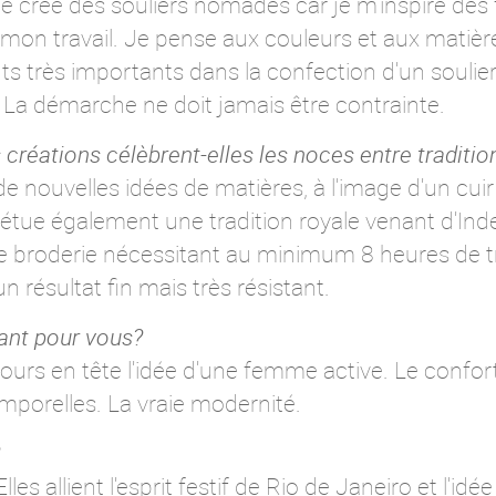
crée des souliers nomades car je m'inspire des fo
 mon travail. Je pense aux couleurs et aux matière
s très importants dans la confection d'un soulier
a démarche ne doit jamais être contrainte.
créations célèbrent-elles les noces entre traditio
 nouvelles idées de matières, à l'image d'un cuir
pétue également une tradition royale venant d'In
e broderie nécessitant au minimum 8 heures de tr
n résultat fin mais très résistant.
tant pour vous?
ujours en tête l'idée d'une femme active. Le confort
emporelles. La vraie modernité.
s allient l'esprit festif de Rio de Janeiro et l'idée