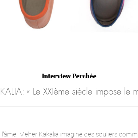
Interview Perchée
LIA: « Le XXIème siècle impose le 
s l'âme, Meher Kakalia imagine des souliers comm