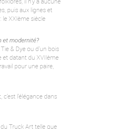
lklores, il n'y a aucune
s, puis aux lignes et
: le XXIème siècle
n et modernité?
 Tie & Dye ou d'un bois
de et datant du XVIIème
avail pour une paire,
, c'est l'élégance dans
 du Truck Art telle que