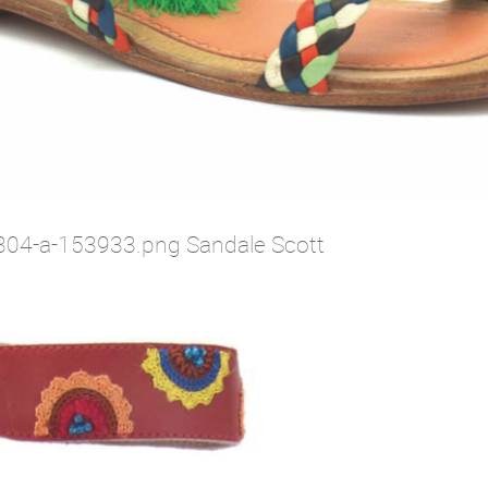
304-a-153933.png Sandale Scott