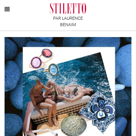
PAR LAURENCE
BENAIM