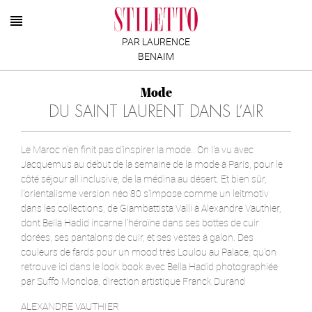
PAR LAURENCE
BENAIM
Mode
DU SAINT LAURENT DANS L’AIR
Le Maroc n'en finit pas d'inspirer la mode.. On l'a vu avec
Jacquemus au début de la semaine de la mode à Paris, pour le
côté séjour all inclusive, de la médina au désert. Et bien sûr,
l'orientalisme version néo 80 s'impose comme un leitmotiv
dans les collections, de Giambattista Valli à Alexandre Vauthier,
dont Bella Hadid incarne l'héroïne dans ses bottes de cuir
dorées, ses pantalons de cuir, et ses vestes à galon. Des
couleurs de fards pour un mood très Loulou au Palace, qu'on
retrouve ici dans le look book avec Bella Hadid photographiée
par Suffo Moncloa, direction artistique Franck Durand
ALEXANDRE VAUTHIER