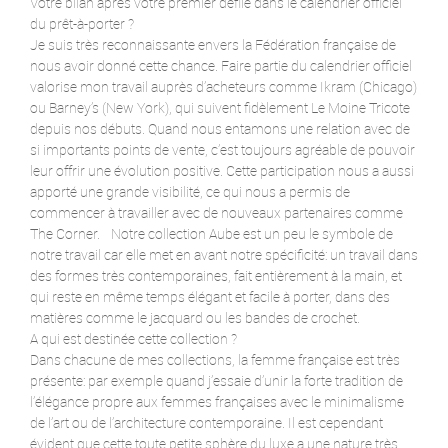
Votre bilan après votre premier défilé dans le calendrier officiel
du prêt-à-porter ?
Je suis très reconnaissante envers la Fédération française de
nous avoir donné cette chance. Faire partie du calendrier officiel
valorise mon travail auprès d’acheteurs comme Ikram (Chicago)
ou Barney’s (New York), qui suivent fidèlement Le Moine Tricote
depuis nos débuts. Quand nous entamons une relation avec de
si importants points de vente, c’est toujours agréable de pouvoir
leur offrir une évolution positive. Cette participation nous a aussi
apporté une grande visibilité, ce qui nous a permis de
commencer à travailler avec de nouveaux partenaires comme
The Corner. Notre collection Aube est un peu le symbole de
notre travail car elle met en avant notre spécificité: un travail dans
des formes très contemporaines, fait entièrement à la main, et
qui reste en même temps élégant et facile à porter, dans des
matières comme le jacquard ou les bandes de crochet.
A qui est destinée cette collection ?
Dans chacune de mes collections, la femme française est très
présente: par exemple quand j’essaie d’unir la forte tradition de
l’élégance propre aux femmes françaises avec le minimalisme
de l’art ou de l’architecture contemporaine. Il est cependant
évident que cette toute petite sphère du luxe a une nature très