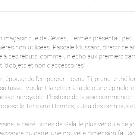
n magasin rue de Sèvres, Hermès présentait petit 
ères non utilisées. Pascale Mussard, directrice ar
 à ces rebuts, comme un écho aux premiers carr
 "d'objets et non d'accessoires"
i, épouse de l’empereur Hoang-Ti, prend le thé l
 tasse. Voulant la retirer à l’aide d’une épingle, el
inesse incroyable. L’histoire de la soie commence.
opose le 1er carré Hermès, « Jeu des omnibus e
ine le carré Brides de Gala, le plus vendu à ce jo
aissance du carré, une nouvelle dimension fait so