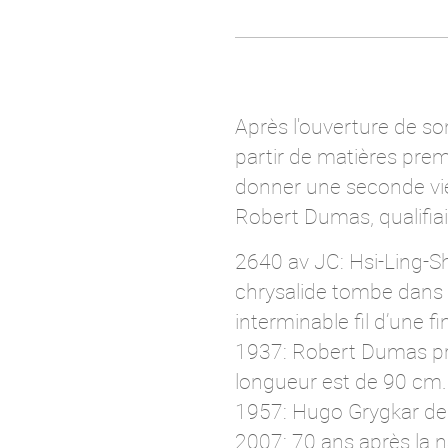
Après l'ouverture de so
partir de matières premi
donner une seconde vie
Robert Dumas, qualifiait
2640 av JC: Hsi-Ling-Sh
chrysalide tombe dans sa
interminable fil d’une f
1937: Robert Dumas pr
longueur est de 90 cm.
1957: Hugo Grygkar dess
2007: 70 ans après la n