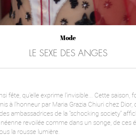
Mode
LE SEXE DES ANGES
i fête, qu'elle exprime l'invisible... Cette saison,
is à l'honneur par Maria Grazia Chiuri chez Dior,
e des ambassadrices de la "schocking society" affic
hnéenne revoilée comme dans un songe, de ces ét
ous la rousse lumière.