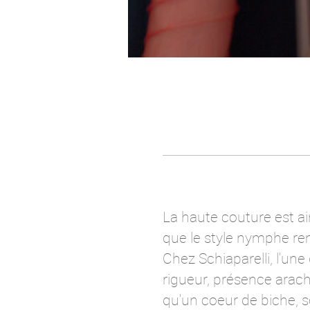
La haute couture est ains
que le style nymphe rem
Chez Schiaparelli, l'un
rigueur, présence arac
qu'un coeur de biche, s