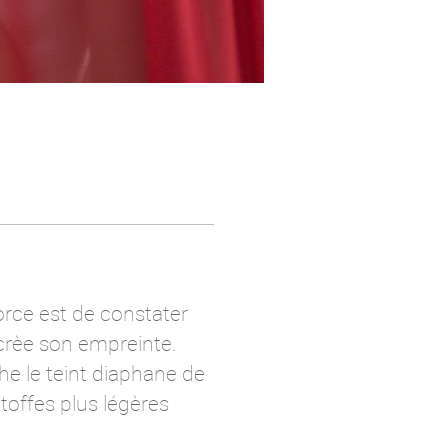
 force est de constater
 crèe son empreinte.
he le teint diaphane de
offes plus légères