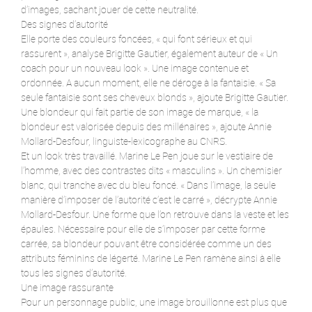
d’images, sachant jouer de cette neutralité.
Des signes d’autorité
Elle porte des couleurs foncées, « qui font sérieux et qui
rassurent », analyse Brigitte Gautier, également auteur de « Un
coach pour un nouveau look ». Une image contenue et
ordonnée. A aucun moment, elle ne déroge à la fantaisie. « Sa
seule fantaisie sont ses cheveux blonds », ajoute Brigitte Gautier.
Une blondeur qui fait partie de son image de marque, « la
blondeur est valorisée depuis des millénaires », ajoute Annie
Mollard-Desfour, linguiste-lexicographe au CNRS.
Et un look très travaillé. Marine Le Pen joue sur le vestiaire de
l’homme, avec des contrastes dits « masculins ». Un chemisier
blanc, qui tranche avec du bleu foncé. « Dans l’image, la seule
manière d’imposer de l’autorité c’est le carré », décrypte Annie
Mollard-Desfour. Une forme que l’on retrouve dans la veste et les
épaules. Nécessaire pour elle de s’imposer par cette forme
carrée, sa blondeur pouvant être considérée comme un des
attributs féminins de légerté. Marine Le Pen ramène ainsi à elle
tous les signes d’autorité.
Une image rassurante
Pour un personnage public, une image brouillonne est plus que