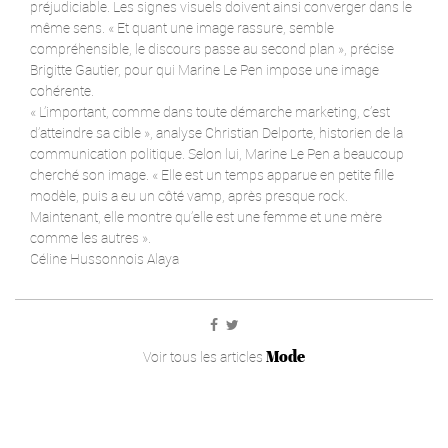
préjudiciable. Les signes visuels doivent ainsi converger dans le
même sens. « Et quant une image rassure, semble
compréhensible, le discours passe au second plan », précise
Brigitte Gautier, pour qui Marine Le Pen impose une image
cohérente.
« L’important, comme dans toute démarche marketing, c’est
d’atteindre sa cible », analyse Christian Delporte, historien de la
communication politique. Selon lui, Marine Le Pen a beaucoup
cherché son image. « Elle est un temps apparue en petite fille
modèle, puis a eu un côté vamp, après presque rock.
Maintenant, elle montre qu’elle est une femme et une mère
comme les autres ».
Céline Hussonnois Alaya
Mode
Voir tous les articles