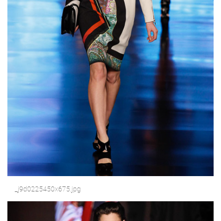
_j9d0225450x675.jpg