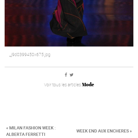
_j9d0399450x675.jpg
Mode
Voir tous les articles
« MILAN FASHION WEEK :
WEEK END AUX ENCHERES »
ALBERTA FERRETTI