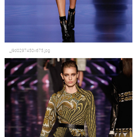
_j9d0297450x675.jpg