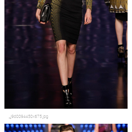
_j9d0094450x675.jpg