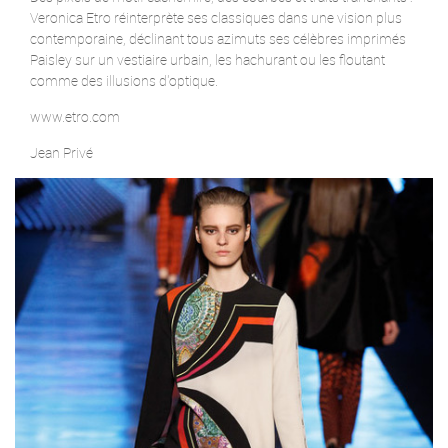
Veronica Etro réinterprète ses classiques dans une vision plus
contemporaine, déclinant tous azimuts ses célèbres imprimés
Paisley sur un vestiaire urbain, les hachurant ou les floutant
comme des illusions d'optique.
www.etro.com
Jean Privé