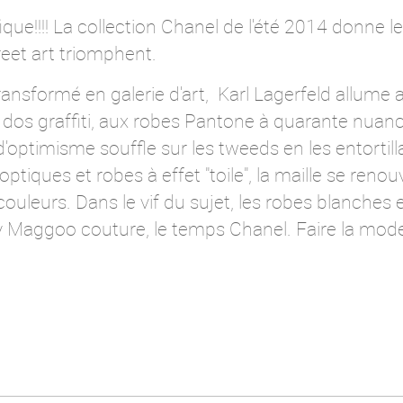
ue!!!! La collection Chanel de l'été 2014 donne l
treet art triomphent.
ransformé en galerie d'art, Karl Lagerfeld allume
à dos graffiti, aux robes Pantone à quarante nua
 d'optimisme souffle sur les tweeds en les entortil
ptiques et robes à effet "toile", la maille se reno
couleurs. Dans le vif du sujet, les robes blanches
lly Maggoo couture, le temps Chanel. Faire la mo