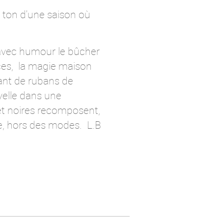
e ton d'une saison où
 avec humour le bûcher
nces, la magie maison
lant de rubans de
uvelle dans une
 et noires recomposent,
de, hors des modes. L.B