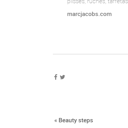
plissés, ruchés, taffeta
marcjacobs.com
« Beauty steps