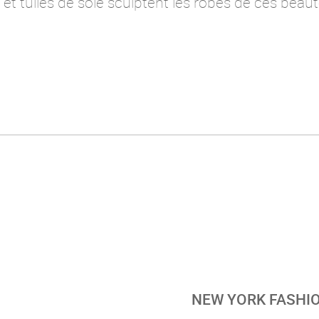
s et tulles de soie sculptent les robes de ces bea
NEW YORK FASHIO