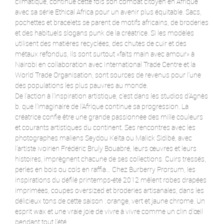
climatique, continue cette fois son combat citoyen en Afrique
avec sa série Ethical Africa pour un avenir plus équitable. Sacs,
pochettes et bracelets se parent de motifs africains, de broderies
et des habituels slogans punk de la créatrice. Si les modèles
utilisent des matières recyclées, des chutes de cuir et des
métaux refondus, ils sont surtout «faits main avec amour» à
Nairobi en collaboration avec International Trade Centre et la
World Trade Organisation, sont sources de revenus pour l’une
des populations les plus pauvres au monde.
De l’action à l’inspiration artistique, c’est dans les studios d’Agnès
b. que l’imaginaire de l’Afrique continue sa progression. La
créatrice confie être une grande passionnée des mille couleurs
et courants artistiques du continent. Ses rencontres avec les
photographes maliens Seydou Keïta ou Malick Sidibé, avec
l’artiste ivoirien Frédéric Bruly Bouabré, leurs œuvres et leurs
histoires, imprègnent chacune de ses collections. Cuirs tressés,
perles en bois ou cols en raffia… Chez Burberry Prorsum, les
inspirations du défilé printemps-été 2012 mêlent robes drapées
imprimées, coupes oversized et broderies artisanales, dans les
délicieux tons de cette saison : orange, vert et jaune chrome. Un
esprit wax et une vraie joie de vivre à vivre comme un clin d’œil
pendant tout l’été.